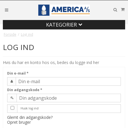
KATEGORIER
Forside
/
Log ind
LOG IND
Hvis du har en konto hos os, bedes du logge ind her
Din e-mail
*
Din adgangskode
*
Husk log ind
Glemt din adgangskode?
Opret bruger