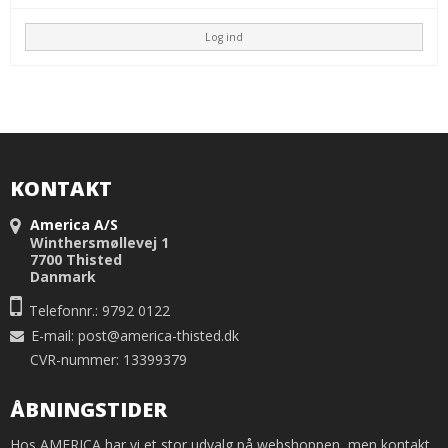
Log ind
KONTAKT
America A/S
Winthersmøllevej 1
7700 Thisted
Danmark
Telefonnr.: 9792 0122
E-mail
:
post@america-thisted.dk
CVR-nummer: 13399379
ÅBNINGSTIDER
Hos AMERICA har vi et stor udvalg på webshoppen, men kontakt