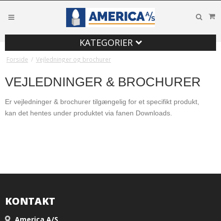
KATEGORIER
Forside
/
Vejledninger og brochurer
VEJLEDNINGER & BROCHURER
Er vejledninger & brochurer tilgængelig for et specifikt produkt,
kan det hentes under produktet via fanen Downloads.
KONTAKT
America A/S