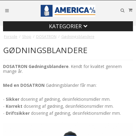
KATEGORIER
Forside
/
Shop
/
DOSATRON
/
Gødningsblandere
GØDNINGSBLANDERE
DOSATRON Gødningsblandere
. Kendt for kvalitet gennem
mange år.
Med en DOSATRON
Gødningsblander får man:
-
Sikker
dosering af gødning, desinfektionsmidler mm.
-
Korrekt
dosering af gødning, desinfektionsmidler mm.
-
Driftsikker
dosering af gødning, desinfektionsmidler mm.