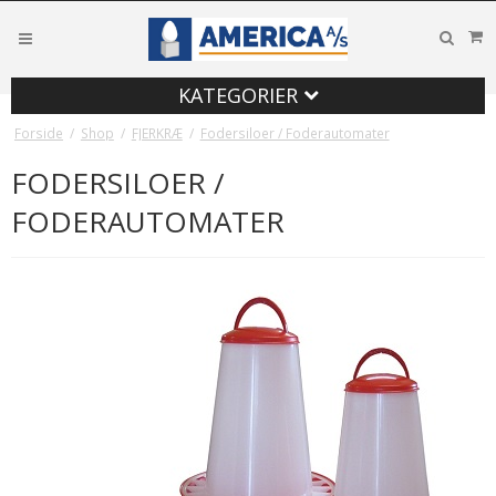
KATEGORIER
Forside
/
Shop
/
FJERKRÆ
/
Fodersiloer / Foderautomater
FODERSILOER /
FODERAUTOMATER