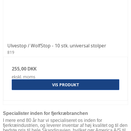
Ulvestop / WolfStop - 10 stk. universal stolper
819
255,00 DKK
ekskl. moms
VIS PRODUKT
Specialister inden for fjerkræbranchen
I mere end 80 år har vi specialiseret os inden for
fjerkræindustrien, og leverer inventar af høj kvalitet og til den
bedste pris til hele Skandinavien, hvilket gør America A/S til