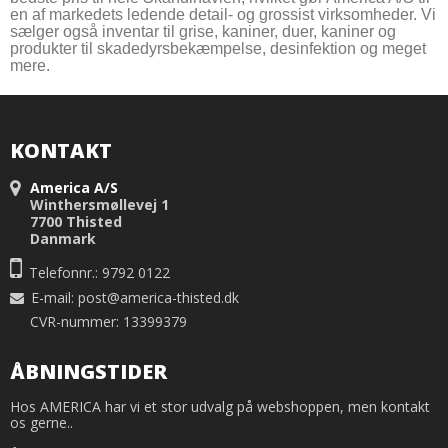
en af markedets ledende detail- og grossist virksomheder. Vi
sælger også inventar til grise, kaniner, duer, kaniner og
produkter til skadedyrsbekæmpelse, desinfektion og meget
mere.
KONTAKT
America A/S
Winthersmøllevej 1
7700 Thisted
Danmark
Telefonnr.: 9792 0122
E-mail
:
post@america-thisted.dk
CVR-nummer: 13399379
ÅBNINGSTIDER
Hos AMERICA har vi et stor udvalg på webshoppen, men kontakt
os gerne..