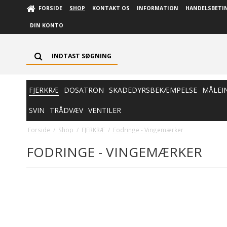
FORSIDE
SHOP
KONTAKT OS
INFORMATION
HANDELSBETI
DIN KONTO
FJERKRÆ
DOSATRON
SKADEDYRSBEKÆMPELSE
MÅLEI
SVIN
TRÅDVÆV
VENTILER
Forside
/
Shop
/
FJERKRÆ
/
Fodringe - Vingemærker
FODRINGE - VINGEMÆRKER