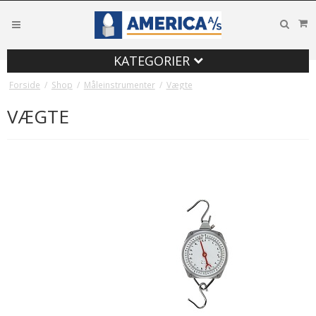
KATEGORIER
Forside
/
Shop
/
Måleinstrumenter
/
Vægte
VÆGTE