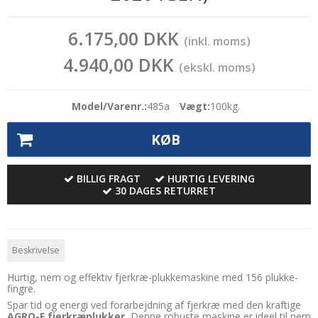
6.175,00 DKK
(inkl. moms)
4.940,00 DKK
(ekskl. moms)
Model/Varenr.:
485a
Vægt:
100
kg.
KØB
BILLIG FRAGT
HURTIG LEVERING
30 DAGES RETURRET
Beskrivelse
Hurtig, nem og effektiv fjerkræ-plukkemaskine med 156 plukke-
fingre.
Spar tid og energi ved forarbejdning af fjerkræ med den kraftige
AGRO-F fjerkræplukker.
Denne robuste maskine er ideel til nem