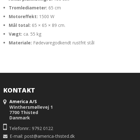
Tromlediameter:
65 cm
Motoreffekt:
1500 W
Mål total:
65 × 65 × 89 cm.
Vægt:
ca. 55 kg
Materiale:
Fødevaregodkendt rustfrit stål
KONTAKT
America A/S
Winthersmøllevej 1
7700 Thisted
Danmark
Telefonnr.: 9792 0122
E-mail
:
post@america-thisted.dk