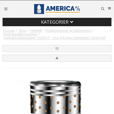
KATEGORIER
Forside
/
Shop
/
FJERKRÆ
/
Plukkemaskiner & Slagteudstyr
/
Fjerkræplukkemaskiner
/
Fjerkræplukkemaskine "AGRO-F" - Stor (På lager september 2026 igen)