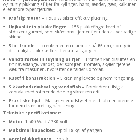
og hurtig plukning af fjer fra kyllinger, høns, ænder, gæs, kalkuner
eller andre typer fjerkræ.
Kraftig motor
– 1.500 W sikrer effektiv plukning.
Højkvalitets plukkefingre
– 156 plukkefingre lavet af
slidstærk gummi, som skånsomt fjerner fjer uden at beskadige
skinnet.
Stor tromle
– Tromle med en diameter på
65 cm
, som gør
det muligt at plukke flere fjerkræ af gangen.
Vandtilførsel til skylning af fjer
– Tromlen kan tilsluttes en
½" haveslange. Vandet, der sprøjter i tromlen, skyller fjerene
væk fra maskinen, hvorefter de falder ud foran.
Rustfri konstruktion
– Sikrer lang levetid og nem rengøring.
Sikkerhedsdæksel og vandafløb
– Forhindrer utilsigtet
kontakt med roterende dele og sikrer ren drift.
Praktiske hjul
– Maskinen er udstyret med hjul med bremse
for nem transport og håndtering.
Tekniske specifikationer
:
Motor:
1.500 Watt / 230 Volt
Maksimal kapacitet:
Op til 18 kg. af gangen.
Antal plukkefingre:
156 stk.