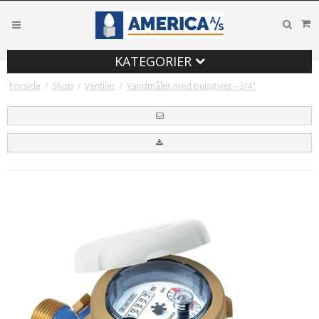
KATEGORIER
Forside
/
Shop
/
Ventiler
/
Vandmåler med pulsgiver - 3/4"