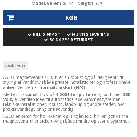
Model/Varenr.:
654b
Vægt:
1,3
kg.
KØB
BILLIG FRAGT
HURTIG LEVERING
30 DAGES RETURRET
Beskrivelse
ASCO magnetventilen i 3/4" er en robust og pålidelig ventil til
styring af vandflow i både private installationer og professionelle
anlæg. Ventilen er
normalt lukket (N/C).
Med et maksimalt flow på
4.500 liter pr. time
og drift med
230
Volt
, er ventilen ideel til automatiserede vandingssystemer,
tekniske installationer, industri, landbrug og andre steder, hvor
præcis vandregulering er nødvendig.
ASCO er kendt for høj kvalitet og lang levetid, hvilket gør denne
magnetventil til et sikkert valg i både mindre og større systemer.