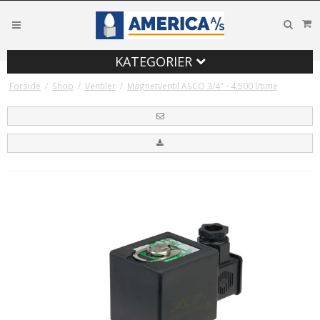
KATEGORIER
Forside
/
Shop
/
Ventiler
/
Magnetventil ASCO 3/4" - 4.500 l/time