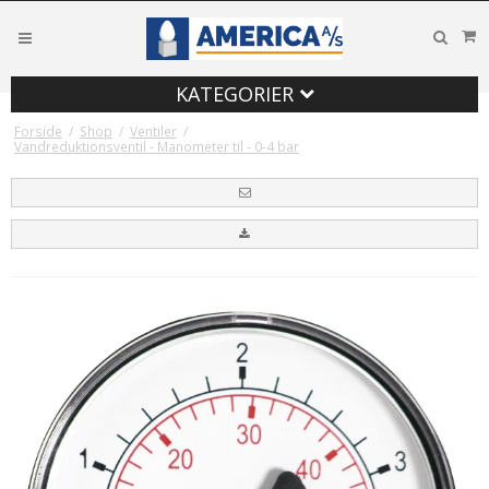
KATEGORIER
Forside
/
Shop
/
Ventiler
/
Vandreduktionsventil - Manometer til - 0-4 bar