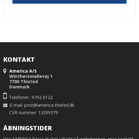
KONTAKT
America A/S
Winthersmøllevej 1
7700 Thisted
Danmark
Telefonnr.: 9792 0122
E-mail
:
post@america-thisted.dk
CVR-nummer: 13399379
ÅBNINGSTIDER
Hos AMERICA har vi et stor udvalg på webshoppen, men kontakt