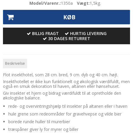
Model/Varenr.:
1350a
Vægt:
1,5
kg.
KØB
BILLIG FRAGT
HURTIG LEVERING
30 DAGES RETURRET
Beskrivelse
Flot insekthotel, som 28 cm. bred, 9 cm. dyb og 40 cm. højt.
Insekthotellet er ikke kun funktionelt og økologisk værdifuldt, men
også en smuk dekoration til haven, altanen eller hønsehuset.
Giv insekter et hjem og bidrag værdifuldt til at opretholde den
økologiske balance.
rede- og overvintringshjælp til insekter på altanen eller i haven
hule grene som redeområder for gravehvepse og vilde bier
borede runde huller til murerbier
træspåner giver ly for myrer og biller