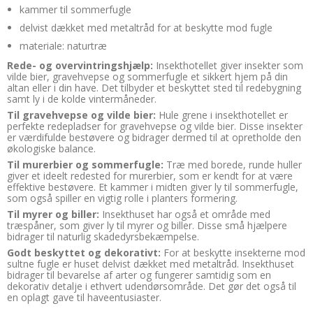
kammer til sommerfugle
delvist dækket med metaltråd for at beskytte mod fugle
materiale: naturtræ
Rede- og overvintringshjælp:
Insekthotellet giver insekter som
vilde bier, gravehvepse og sommerfugle et sikkert hjem på din
altan eller i din have. Det tilbyder et beskyttet sted til redebygning
samt ly i de kolde vintermåneder.
Til gravehvepse og vilde bier:
Hule grene i insekthotellet er
perfekte redepladser for gravehvepse og vilde bier. Disse insekter
er værdifulde bestøvere og bidrager dermed til at opretholde den
økologiske balance.
Til murerbier og sommerfugle:
Træ med borede, runde huller
giver et ideelt redested for murerbier, som er kendt for at være
effektive bestøvere. Et kammer i midten giver ly til sommerfugle,
som også spiller en vigtig rolle i planters formering.
Til myrer og biller:
Insekthuset har også et område med
træspåner, som giver ly til myrer og biller. Disse små hjælpere
bidrager til naturlig skadedyrsbekæmpelse.
Godt beskyttet og dekorativt:
For at beskytte insekterne mod
sultne fugle er huset delvist dækket med metaltråd. Insekthuset
bidrager til bevarelse af arter og fungerer samtidig som en
dekorativ detalje i ethvert udendørsområde. Det gør det også til
en oplagt gave til haveentusiaster.