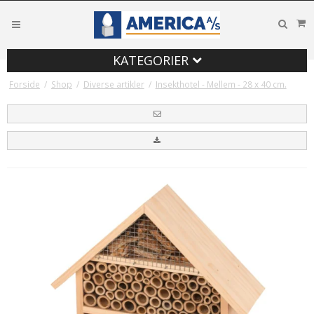
KATEGORIER
Forside
/
Shop
/
Diverse artikler
/
Insekthotel - Mellem - 28 x 40 cm.