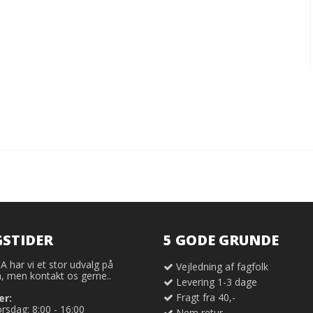
STIDER
5 GODE GRUNDE
har vi et stor udvalg på
Vejledning af fagfolk
 men kontakt os gerne..
Levering 1-3 dage
Fragt fra 40,-
er:
sdag: 8:00 - 16:00
Nem retur