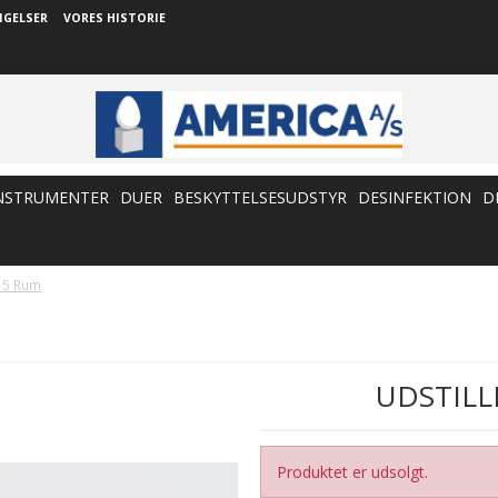
NGELSER
VORES HISTORIE
NSTRUMENTER
DUER
BESKYTTELSESUDSTYR
DESINFEKTION
D
- 5 Rum
UDSTILL
Produktet er udsolgt.