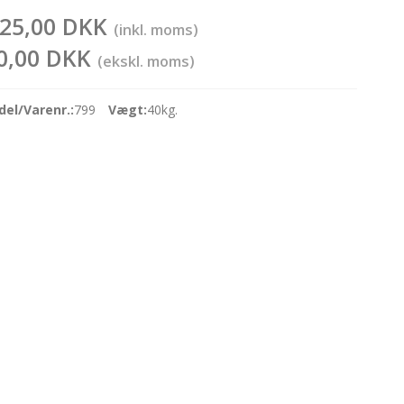
225,00 DKK
(inkl. moms)
0,00 DKK
(ekskl. moms)
el/Varenr.:
799
Vægt:
40
kg.