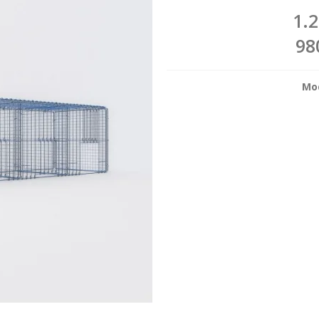
1.
98
Mod