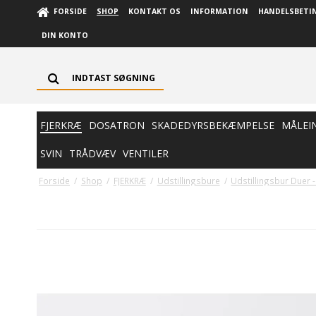
FORSIDE
SHOP
KONTAKT OS
INFORMATION
HANDELSBETI
DIN KONTO
FJERKRÆ
DOSATRON
SKADEDYRSBEKÆMPELSE
MÅLEI
SVIN
TRÅDVÆV
VENTILER
Forside
/
Shop
/
FJERKRÆ
/
Udstillingsbure
/
Udstillingsbur Duer 