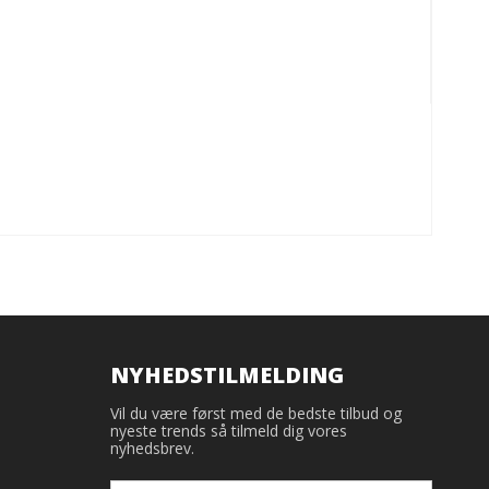
NYHEDSTILMELDING
Vil du være først med de bedste tilbud og
nyeste trends så tilmeld dig vores
nyhedsbrev.