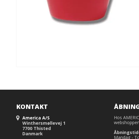
KONTAKT
ÅBNING
Hos AMERICA 
America A/S
webshoppen,
Winthersmøllevej 1
7700 Thisted
Åbningstid
Danmark
Mandag - Tor