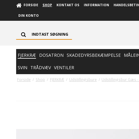
FORSIDE
SHOP
KONTAKT OS
INFORMATION
HANDELSBETI
DIN KONTO
FJERKRÆ
DOSATRON
SKADEDYRSBEKÆMPELSE
MÅLEI
SVIN
TRÅDVÆV
VENTILER
Forside
/
Shop
/
FJERKRÆ
/
Udstillingsbure
/
Udstillingsbur Gæs 