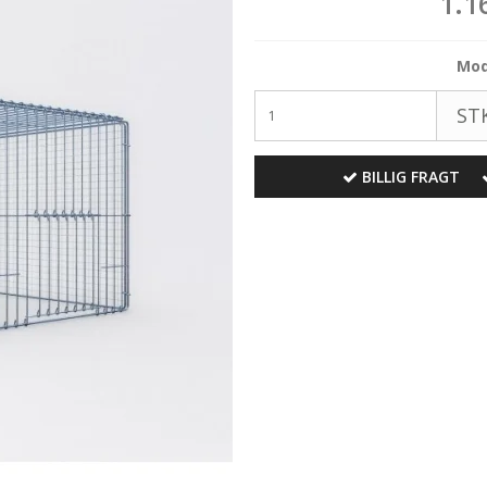
1.1
Mod
STK
BILLIG FRAGT