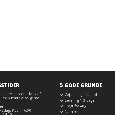
STIDER
5 GODE GRUNDE
har vi et stor udvalg på
Vejledning af fagfolk
 men kontakt os gerne..
Levering 1-3 dage
Fragt fra 40,-
er:
sdag: 8:00 - 16:00
Nem retur
 - 14.00