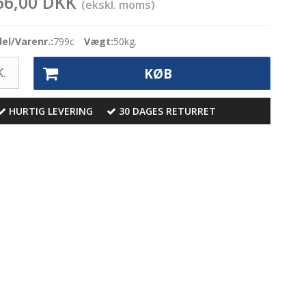
66,00 DKK
(ekskl. moms)
el/Varenr.:
799c
Vægt:
50
kg.
.
KØB
HURTIG LEVERING
30 DAGES RETURRET