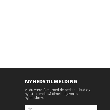
NYHEDSTILMELDING
Vil du være først med de bedste tilbud og
nyeste trends så tilmeld dig vores
nyhedsbrev.