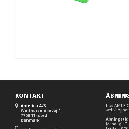
KONTAKT
ÅBNING
Hos AMERICA 
America A/S
webshoppen,
Winthersmøllevej 1
7700 Thisted
Åbningstid
Danmark
Mandag - Tor
Fredag: 8:00