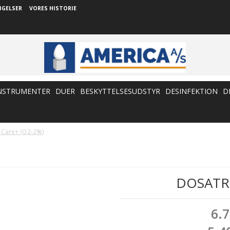
NGELSER
VORES HISTORIE
NSTRUMENTER
DUER
BESKYTTELSESUDSTYR
DESINFEKTION
D
Care+ (0,2-2%)
DOSATRO
6.