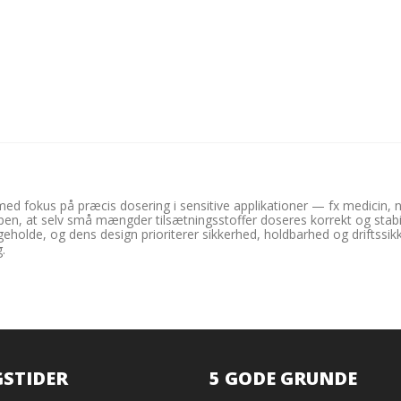
 fokus på præcis dosering i sensitive applikationer — fx medicin, nær
mpen, at selv små mængder tilsætningsstoffer doseres korrekt og stabil
eholde, og dens design prioriterer sikkerhed, holdbarhed og driftssi
.
STIDER
5 GODE GRUNDE