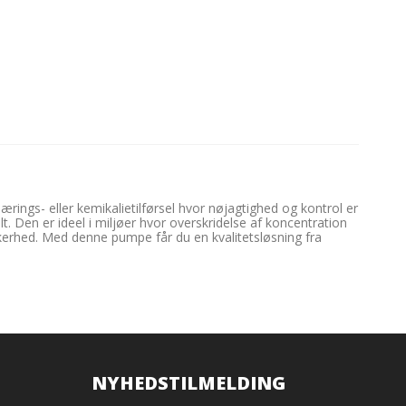
ings- eller kemikalietilførsel hvor nøjagtighed og kontrol er
t. Den er ideel i miljøer hvor overskridelse af koncentration
kkerhed. Med denne pumpe får du en kvalitetsløsning fra
NYHEDSTILMELDING