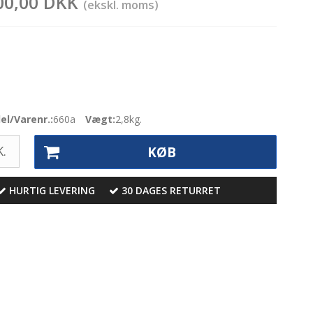
00,00 DKK
(ekskl. moms)
l/Varenr.:
660a
Vægt:
2,8
kg.
.
KØB
HURTIG LEVERING
30 DAGES RETURRET