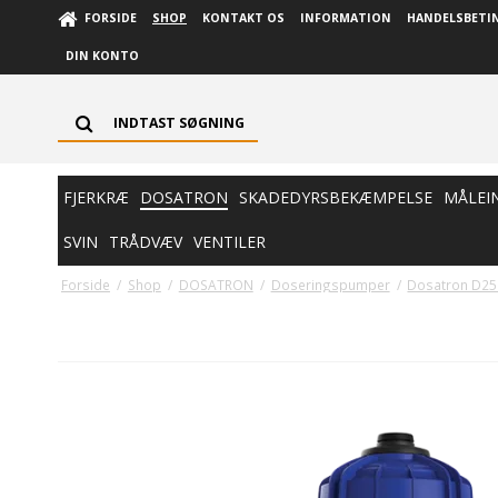
FORSIDE
SHOP
KONTAKT OS
INFORMATION
HANDELSBETI
DIN KONTO
FJERKRÆ
DOSATRON
SKADEDYRSBEKÆMPELSE
MÅLEI
SVIN
TRÅDVÆV
VENTILER
Forside
/
Shop
/
DOSATRON
/
Doseringspumper
/
Dosatron D25 