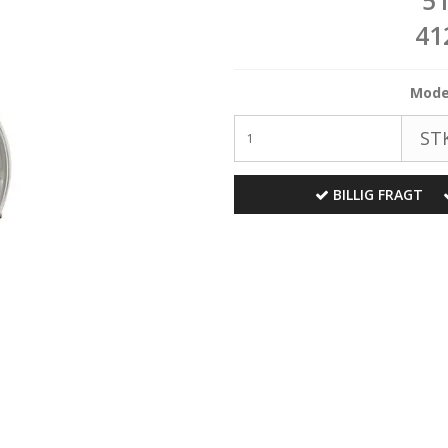
5
41
Model
STK
BILLIG FRAGT