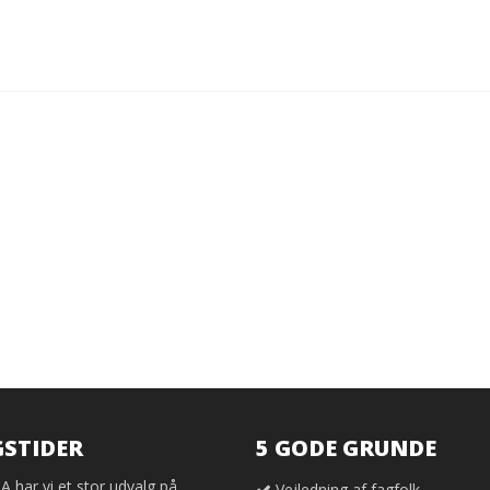
STIDER
5 GODE GRUNDE
har vi et stor udvalg på
Vejledning af fagfolk