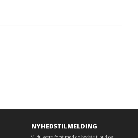
NYHEDSTILMELDING
Vil du være først med de bedste tilbud og