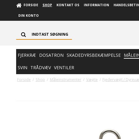
FORSIDE
SHOP
KONTAKT OS
INFORMATION
HANDELSBETI
DIN KONTO
FJERKRÆ
DOSATRON
SKADEDYRSBEKÆMPELSE
MÅLEI
SVIN
TRÅDVÆV
VENTILER
Forside
/
Shop
/
Måleinstrumenter
/
Vægte
/
Fjedervægt / Dyrevæ