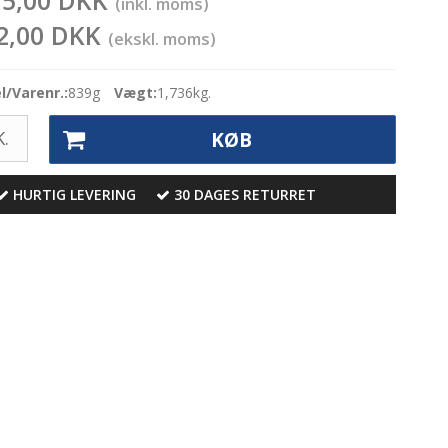
15,00 DKK
(inkl. moms)
2,00 DKK
(ekskl. moms)
/Varenr.:
839g
Vægt:
1,736
kg.
.
KØB
HURTIG LEVERING
30 DAGES RETURRET