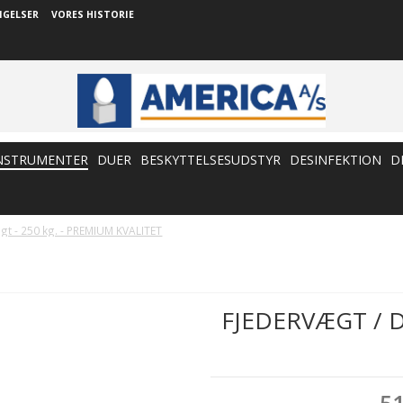
NGELSER
VORES HISTORIE
NSTRUMENTER
DUER
BESKYTTELSESUDSTYR
DESINFEKTION
D
gt - 250 kg. - PREMIUM KVALITET
FJEDERVÆGT / D