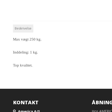
Beskrivelse
Max vægt 250 kg.
Inddeling: 1 kg.
Top kvalitet.
KONTAKT
ÅBNING
Hos AMERICA 
America A/S