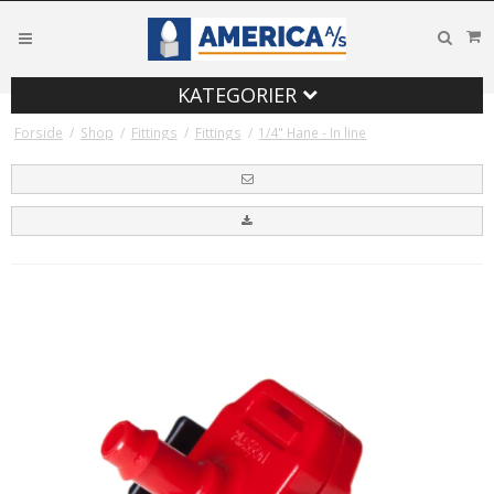
KATEGORIER
Forside
/
Shop
/
Fittings
/
Fittings
/
1/4" Hane - In line