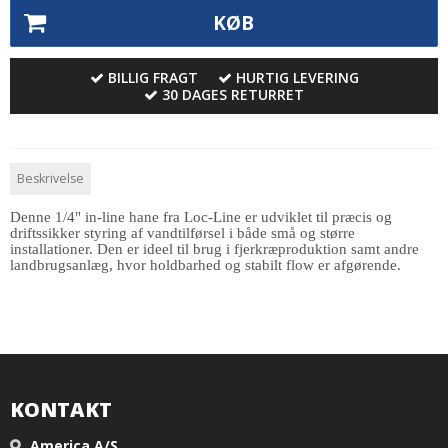
KØB
BILLIG FRAGT
HURTIG LEVERING
30 DAGES RETURRET
Beskrivelse
Denne 1/4" in-line hane fra Loc-Line er udviklet til præcis og
driftssikker styring af vandtilførsel i både små og større
installationer. Den er ideel til brug i fjerkræproduktion samt andre
landbrugsanlæg, hvor holdbarhed og stabilt flow er afgørende.
KONTAKT
America A/S