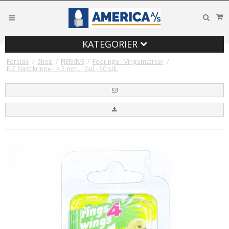
KATEGORIER
Forside
/
Shop
/
FJERKRÆ
/
Fodringe - Vingemærker
/
E-Z Elastikringe - 4,5 mm. - Gul - 50 stk.