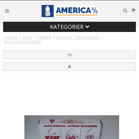
KATEGORIER
Forside
/
Shop
/
FJERKRÆ
/
Fodringe - Vingemærker
/
Monel I Vingemærker