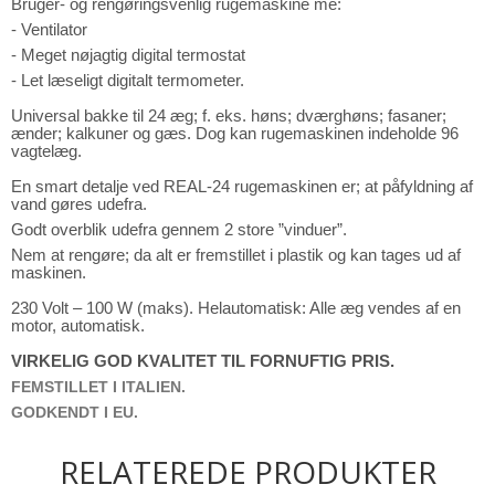
Bruger- og rengøringsvenlig rugemaskine me:
- Ventilator
- Meget nøjagtig digital termostat
- Let læseligt digitalt termometer.
Universal bakke til 24 æg; f. eks. høns; dværghøns; fasaner;
ænder; kalkuner og gæs. Dog kan rugemaskinen
indeholde 96
vagtelæg.
En smart detalje ved REAL-24 rugemaskinen er; at påfyldning af
vand gøres udefra.
Godt overblik udefra gennem 2 store ”vinduer”.
Nem at rengøre; da alt er fremstillet i plastik og kan tages ud af
maskinen.
230 Volt – 100 W (maks). Helautomatisk: Alle æg vendes af en
motor, automatisk.
VIRKELIG GOD KVALITET TIL FORNUFTIG PRIS.
FEMSTILLET I ITALIEN.
GODKENDT I EU.
RELATEREDE PRODUKTER