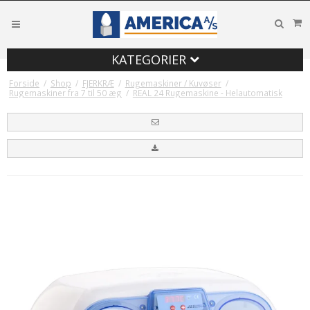
KATEGORIER
Forside
/
Shop
/
FJERKRÆ
/
Rugemaskiner / Kuvøser
/
Rugemaskiner fra 7 til 50 æg
/
REAL 24 Rugemaskine - Helautomatisk