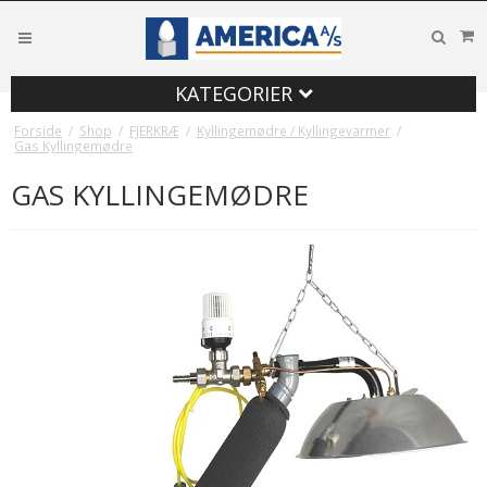
KATEGORIER
Forside
/
Shop
/
FJERKRÆ
/
Kyllingemødre / Kyllingevarmer
/
Gas Kyllingemødre
GAS KYLLINGEMØDRE