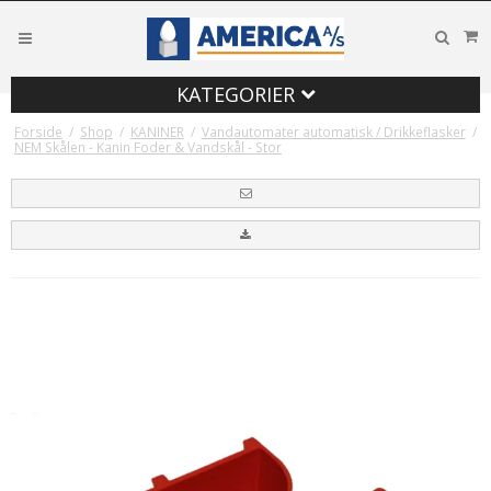
KATEGORIER
Forside
/
Shop
/
KANINER
/
Vandautomater automatisk / Drikkeflasker
/
NEM Skålen - Kanin Foder & Vandskål - Stor