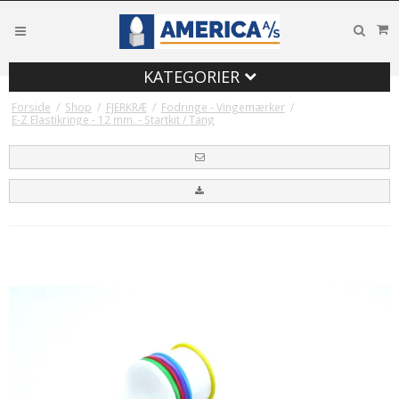
KATEGORIER
Forside
/
Shop
/
FJERKRÆ
/
Fodringe - Vingemærker
/
E-Z Elastikringe - 12 mm. - Startkit / Tang