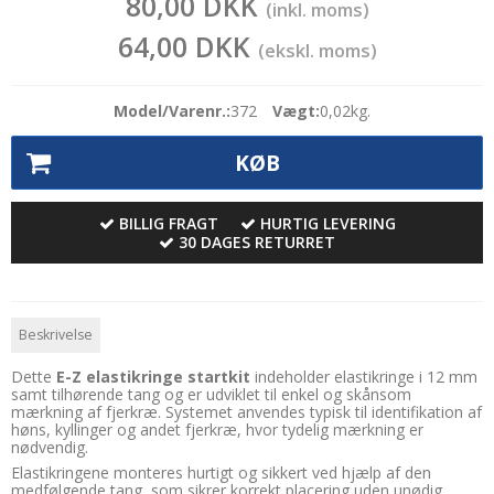
80,00 DKK
(inkl. moms)
64,00 DKK
(ekskl. moms)
Model/Varenr.:
372
Vægt:
0,02
kg.
KØB
BILLIG FRAGT
HURTIG LEVERING
30 DAGES RETURRET
Beskrivelse
Dette
E-Z elastikringe startkit
indeholder elastikringe i 12 mm
samt tilhørende tang og er udviklet til enkel og skånsom
mærkning af fjerkræ. Systemet anvendes typisk til identifikation af
høns, kyllinger og andet fjerkræ, hvor tydelig mærkning er
nødvendig.
Elastikringene monteres hurtigt og sikkert ved hjælp af den
medfølgende tang, som sikrer korrekt placering uden unødig