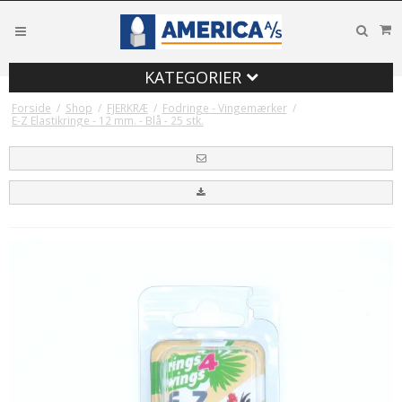
KATEGORIER
Forside
/
Shop
/
FJERKRÆ
/
Fodringe - Vingemærker
/
E-Z Elastikringe - 12 mm. - Blå - 25 stk.