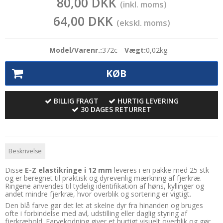
80,00 DKK
(inkl. moms)
64,00 DKK
(ekskl. moms)
Model/Varenr.:
372c
Vægt:
0,02
kg.
KØB
BILLIG FRAGT
HURTIG LEVERING
30 DAGES RETURRET
Beskrivelse
Disse
E-Z elastikringe i 12 mm
leveres i en pakke med 25 stk
og er beregnet til praktisk og dyrevenlig mærkning af fjerkræ.
Ringene anvendes til tydelig identifikation af høns, kyllinger og
andet mindre fjerkræ, hvor overblik og sortering er vigtigt.
Den blå farve gør det let at skelne dyr fra hinanden og bruges
ofte i forbindelse med avl, udstilling eller daglig styring af
fjerkræhold. Farvekodning giver et hurtigt visuelt overblik og gør